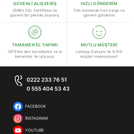
GÜVENLİ ALIŞVERİŞ
HIZLI GÖNDERİM
256Bit SSL Sertifikası ile
Tüm ürünlerde hızlı kargo ve
güvenli bir şekilde alışveriş
güvenli gönderim
TAMAMEN EL YAPIMI
MUTLU MÜŞTERİ
1975'ten beri tecrübemiz ve el
Lületaşı Dünyası ile %100
becerimiz ile işliyoruz
müşteri memnuniyeti
0222 233 76 51
0 555 404 53 43
FACEBOOK
İNSTAGRAM
YOUTUBE