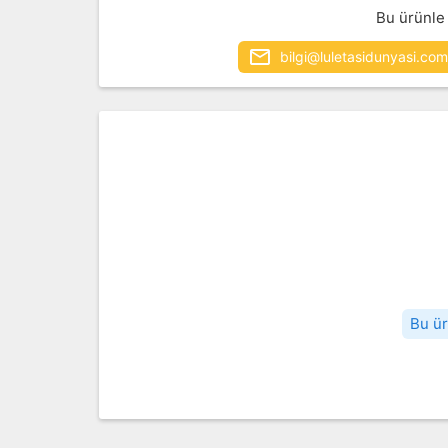
Bu ürünle i
bilgi@luletasidunyasi.com
Bu ür