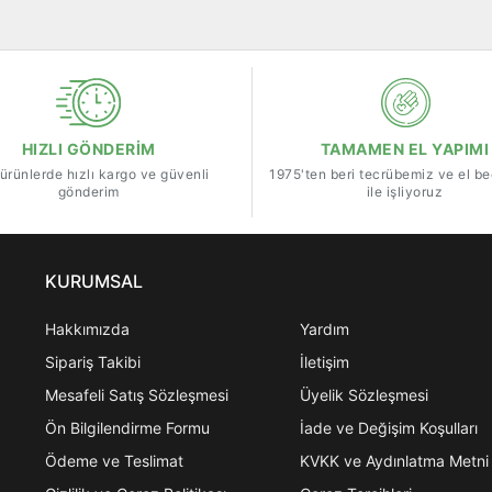
HIZLI GÖNDERİM
TAMAMEN EL YAPIMI
ürünlerde hızlı kargo ve güvenli
1975'ten beri tecrübemiz ve el b
gönderim
ile işliyoruz
KURUMSAL
Hakkımızda
Yardım
Sipariş Takibi
İletişim
Mesafeli Satış Sözleşmesi
Üyelik Sözleşmesi
Ön Bilgilendirme Formu
İade ve Değişim Koşulları
Ödeme ve Teslimat
KVKK ve Aydınlatma Metni