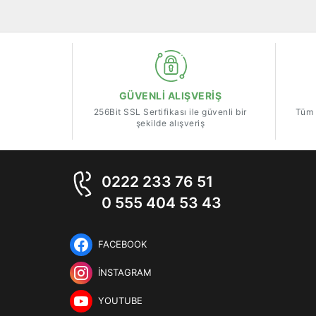
GÜVENLİ ALIŞVERİŞ
256Bit SSL Sertifikası ile güvenli bir
Tüm 
şekilde alışveriş
0222 233 76 51
0 555 404 53 43
FACEBOOK
İNSTAGRAM
YOUTUBE