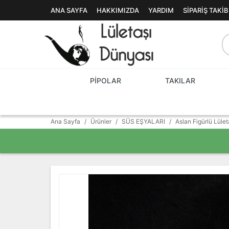
ANA SAYFA
HAKKIMIZDA
YARDIM
SIPARIŞ TAKIB
PİPOLAR
TAKILAR
Ana Sayfa
/
Ürünler
/
SÜS EŞYALARI
/
Aslan Figürlü Lüle