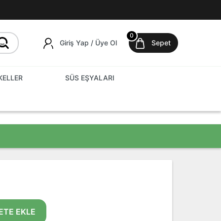
0
Giriş Yap / Üye Ol
Sepet
KELLER
SÜS EŞYALARI
ETE EKLE