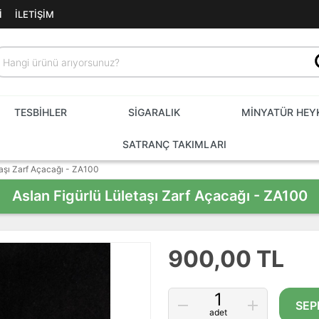
I
İLETIŞIM
TESBİHLER
SİGARALIK
MİNYATÜR HEY
SATRANÇ TAKIMLARI
taşı Zarf Açacağı - ZA100
Aslan Figürlü Lületaşı Zarf Açacağı - ZA100
900,00 TL
SEP
adet